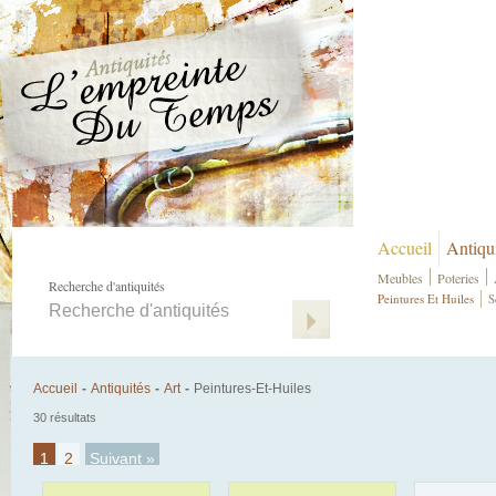
Accueil
Antiqu
Meubles
Poteries
Recherche d'antiquités
Peintures Et Huiles
S
Accueil
-
Antiquités
-
Art
-
Peintures-Et-Huiles
30 résultats
1
2
Suivant »