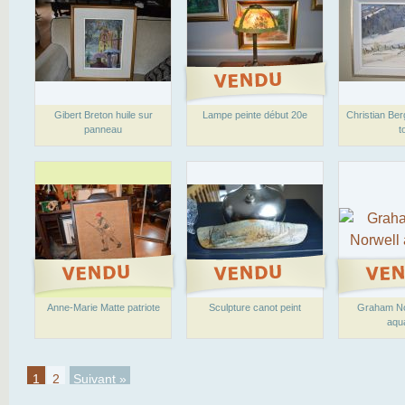
Gibert Breton huile sur
Lampe peinte début 20e
Christian Ber
panneau
t
Anne-Marie Matte patriote
Sculpture canot peint
Graham No
aqua
1
2
Suivant »