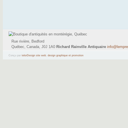
Rue rivière, Bedford
Québec, Canada, J0J 1A0
Richard Rainville Antiquaire
info@lempr
(514) 795-9484
Conçu par
telorDesign site web
,
design graphique et promotion