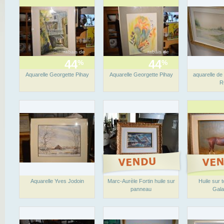
rabais de
rabais de
44
44
%
%
Aquarelle Georgette Pihay
Aquarelle Georgette Pihay
aquarelle de
R
Aquarelle Yves Jodoin
Marc-Aurèle Fortin huile sur
Huile sur t
panneau
Gala