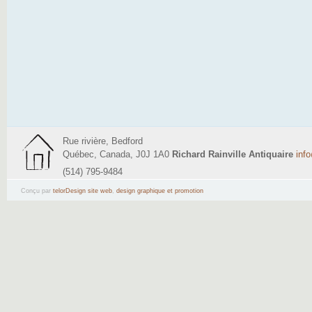
Rue rivière, Bedford
Québec, Canada, J0J 1A0
Richard Rainville Antiquaire
inf
(514) 795-9484
Conçu par
telorDesign site web
,
design graphique et promotion