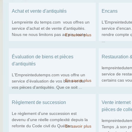
Achat et vente d'antiquités
Encans
Lempreinte du temps.com vous offres un
L'Empreintedut
service d'achat et de vente d'antiquités.
service d'encan
Nous ne nous limitons pas au pin, toute ...
rendre compte q
En savoir plus
...
Évaluation de biens et pièces
Restauration &
d'antiquités
lempreintedutem
service de rest
L'Empreintedutemps.com vous offre un
certains cas vous
En savoir plus
service d'évaluation de vos biens et de
vos pièces d'antiquités. Que ce soit ...
Règlement de succession
Vente internet 
pièces de coll
Le règlement d'une succession est
devenu d'une réelle complexité depuis la
lempreintedute
refonte du Code civil du Québec. ...
En savoir plus
Temps ,à son pro