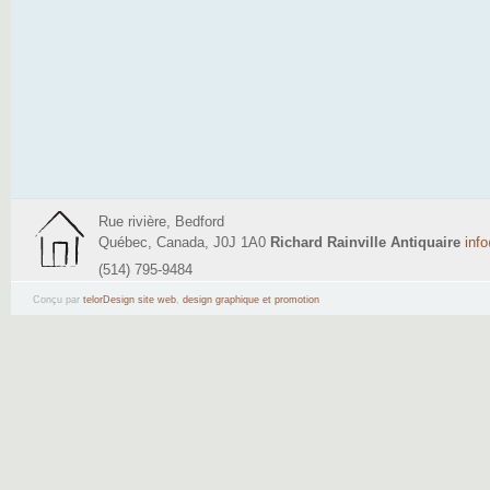
Rue rivière, Bedford
Québec, Canada, J0J 1A0
Richard Rainville Antiquaire
inf
(514) 795-9484
Conçu par
telorDesign site web
,
design graphique et promotion