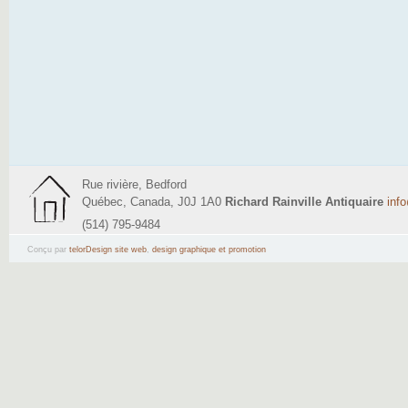
Rue rivière, Bedford
Québec, Canada, J0J 1A0
Richard Rainville Antiquaire
inf
(514) 795-9484
Conçu par
telorDesign site web
,
design graphique et promotion