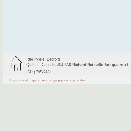
Rue rivière, Bedford
Québec, Canada, J0J 1A0
Richard Rainville Antiquaire
inf
(514) 795-9484
Conçu par
telorDesign site web
,
design graphique et promotion