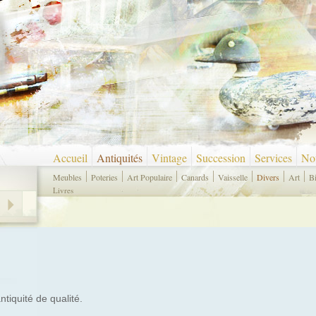
Accueil
Antiquités
Vintage
Succession
Services
Nou
Meubles
Poteries
Art Populaire
Canards
Vaisselle
Divers
Art
B
Livres
ntiquité de qualité.