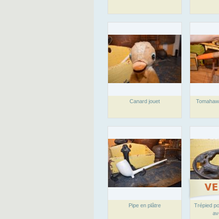
Canard jouet
Tomahaw
Pipe en plâtre
Trépied po
av