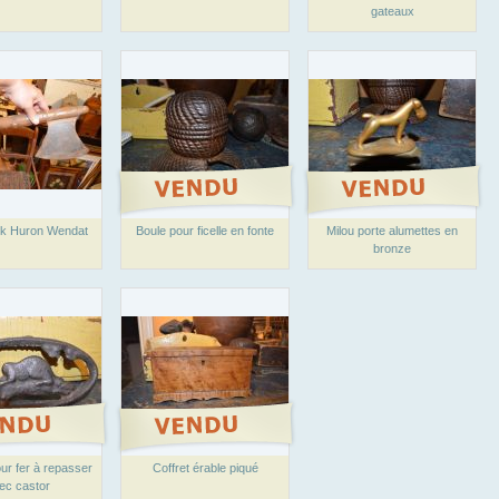
gateaux
k Huron Wendat
Boule pour ficelle en fonte
Milou porte alumettes en
bronze
ur fer à repasser
Coffret érable piqué
ec castor