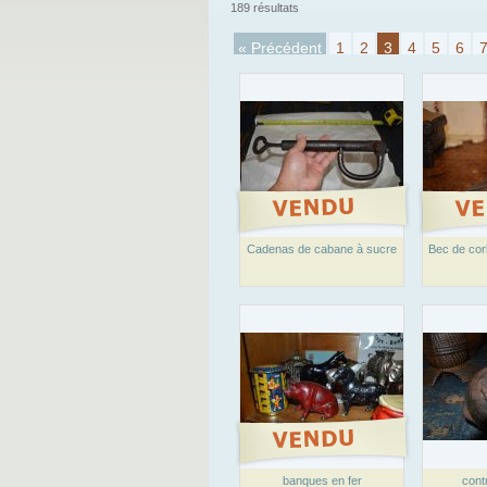
189 résultats
« Précédent
1
2
3
4
5
6
Cadenas de cabane à sucre
Bec de cor
banques en fer
cont