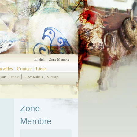
English
Zone Membre
velles
Contact
Liens
ijoux
Encan
Super Rabais
Vintage
Zone
Membre