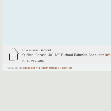
Rue rivière, Bedford
Québec, Canada, J0J 1A0
Richard Rainville Antiquaire
inf
(514) 795-9484
Conçu par
telorDesign site web
,
design graphique et promotion