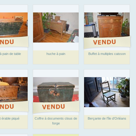
 pain de table
huche à pain
Buffet à multiples caisson
t érable piqué
Coffre à documents clous de
Berçante de l’île d’Orléans
forge