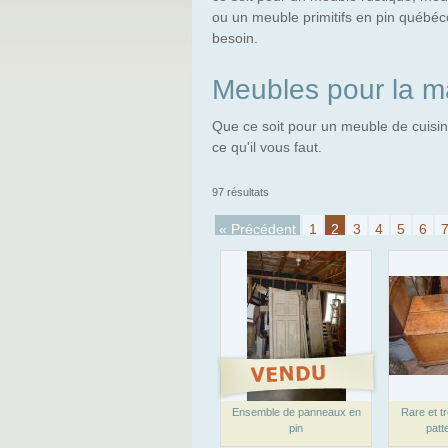
ou un meuble primitifs en pin québéc
besoin.
Meubles pour la m
Que ce soit pour un meuble de cuisi
ce qu'il vous faut.
97 résultats
« Précédent
1
2
3
4
5
6
Ensemble de panneaux en
Rare et tr
pin
patt