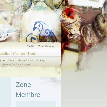
English
Zone Membre
velles
Contact
Liens
ijoux
Encan
Super Rabais
Vintage
Meubles De Style
Autre
Zone
Membre