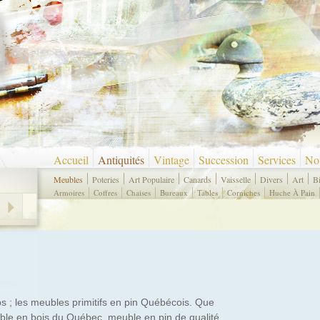
Accueil
Antiquités
Vintage
Succession
Services
Nou
Meubles
Poteries
Art Populaire
Canards
Vaisselle
Divers
Art
B
Armoires
Coffres
Chaises
Bureaux
Tables
Corniches
Huche À Pain
s ; les meubles primitifs en pin Québécois. Que
ble en bois du Québec, meuble en pin de qualité