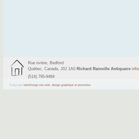
Rue rivière, Bedford
Québec, Canada, J0J 1A0
Richard Rainville Antiquaire
inf
(514) 795-9484
Conçu par
telorDesign site web
,
design graphique et promotion