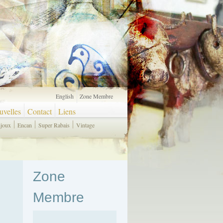
English
Zone Membre
velles
Contact
Liens
ijoux
Encan
Super Rabais
Vintage
Zone
Membre