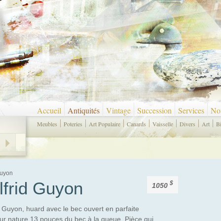
Accueil
Antiquités
Vintage
Succession
Services
Nou
Meubles
Poteries
Art Populaire
Canards
Vaisselle
Divers
Art
B
Guyon
lfrid Guyon
$
1050
d Guyon, huard avec le bec ouvert en parfaite
ur nature 13 pouces du bec à la queue. Pièce qui