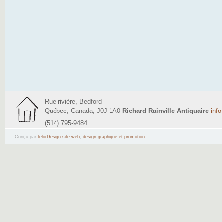
Rue rivière, Bedford
Québec, Canada, J0J 1A0
Richard Rainville Antiquaire
inf
(514) 795-9484
Conçu par
telorDesign site web
,
design graphique et promotion