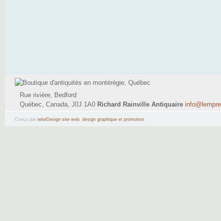
Rue rivière, Bedford
Québec, Canada, J0J 1A0
Richard Rainville Antiquaire
info@lempr
(514) 795-9484
Conçu par
telorDesign site web
,
design graphique et promotion