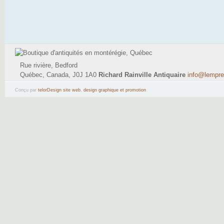
Rue rivière, Bedford
Québec, Canada, J0J 1A0
Richard Rainville Antiquaire
info@lempr
(514) 795-9484
Conçu par
telorDesign site web
,
design graphique et promotion