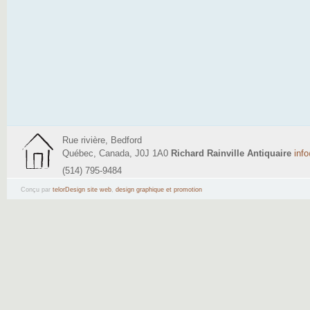
Rue rivière, Bedford
Québec, Canada, J0J 1A0
Richard Rainville Antiquaire
inf
(514) 795-9484
Conçu par
telorDesign site web
,
design graphique et promotion