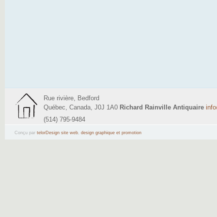
Rue rivière, Bedford
Québec, Canada, J0J 1A0
Richard Rainville Antiquaire
inf
(514) 795-9484
Conçu par
telorDesign site web
,
design graphique et promotion