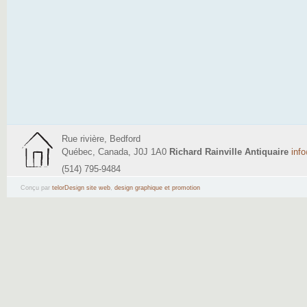
Rue rivière, Bedford
Québec, Canada, J0J 1A0
Richard Rainville Antiquaire
inf
(514) 795-9484
Conçu par
telorDesign site web
,
design graphique et promotion