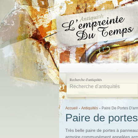
Recherche d'antiquités
Accueil
-
Antiquités
-
Paire De Portes D'arm
Paire de portes
Très belle paire de portes à panneaux
armoire communément appelées armoi