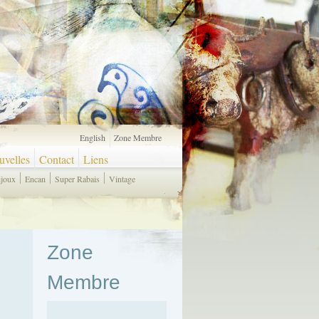
English
Zone Membre
velles
Contact
Liens
ijoux
Encan
Super Rabais
Vintage
Zone
Membre