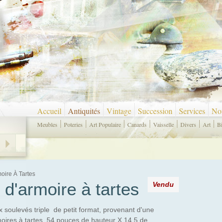
Accueil
Antiquités
Vintage
Succession
Services
Nou
Meubles
Poteries
Art Populaire
Canards
Vaisselle
Divers
Art
B
oire À Tartes
 d'armoire à tartes
Vendu
 soulevés triple de petit format, provenant d'une
res à tartes. 54 pouces de hauteur X 14.5 de