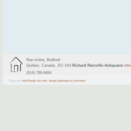
Rue rivière, Bedford
Québec, Canada, J0J 1A0
Richard Rainville Antiquaire
inf
(514) 795-9484
Conçu par
telorDesign site web
,
design graphique et promotion