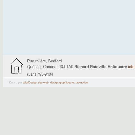
Rue rivière, Bedford
Québec, Canada, J0J 1A0
Richard Rainville Antiquaire
inf
(514) 795-9484
Conçu par
telorDesign site web
,
design graphique et promotion