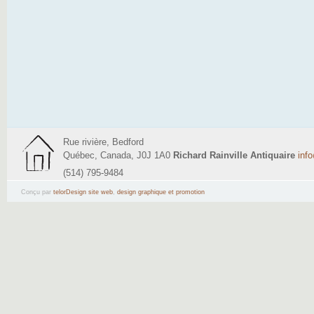
Rue rivière, Bedford
Québec, Canada, J0J 1A0
Richard Rainville Antiquaire
inf
(514) 795-9484
Conçu par
telorDesign site web
,
design graphique et promotion