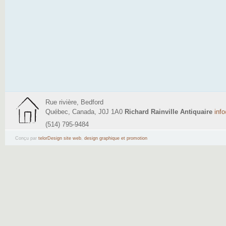
Rue rivière, Bedford
Québec, Canada, J0J 1A0
Richard Rainville Antiquaire
inf
(514) 795-9484
Conçu par
telorDesign site web
,
design graphique et promotion