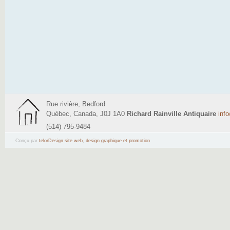
Rue rivière, Bedford
Québec, Canada, J0J 1A0
Richard Rainville Antiquaire
inf
(514) 795-9484
Conçu par
telorDesign site web
,
design graphique et promotion