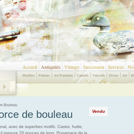
Accueil
Antiquités
Vintage
Succession
Services
Nou
Meubles
Poteries
Art Populaire
Canards
Vaisselle
Divers
Art
B
De Bouleau
orce de bouleau
Vendu
gnal, avec de superbes motifs. Castor, hutte,
é il mesure 20 pouces de long. Provenace de la