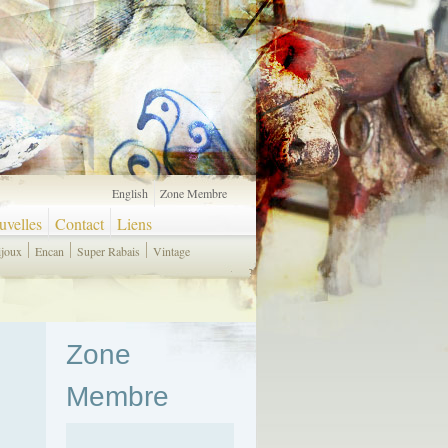
English
Zone Membre
velles
Contact
Liens
ijoux
Encan
Super Rabais
Vintage
Zone
Membre