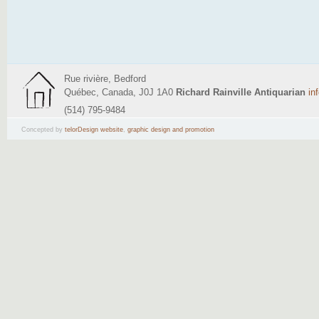
Rue rivière, Bedford
Québec, Canada, J0J 1A0
Richard Rainville Antiquarian
in
(514) 795-9484
Concepted by
telorDesign website
,
graphic design and promotion